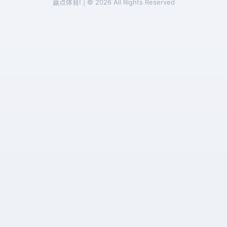
赢点体育! | © 2026 All Rights Reserved